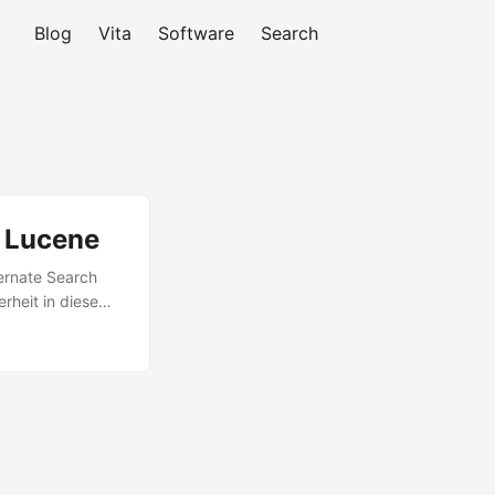
Blog
Vita
Software
Search
/ Lucene
ernate Search
erheit in diesem
ösung gefunden
 der Nutzer, der
sucht werden
 diesem Problem