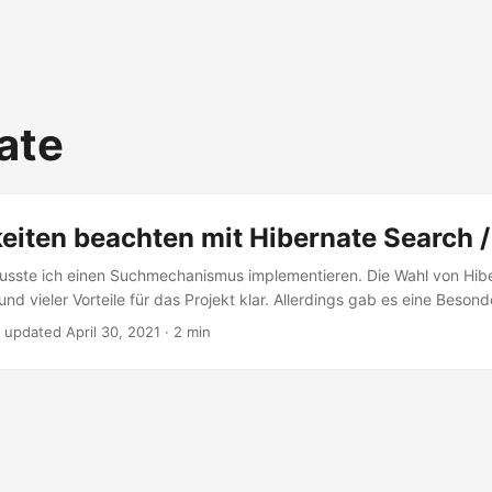
ate
eiten beachten mit Hibernate Search 
musste ich einen Suchmechanismus implementieren. Die Wahl von Hib
nd vieler Vorteile für das Projekt klar. Allerdings gab es eine Besond
 bei der Suche beachten musste und für die ich keine existierende L
·
updated April 30, 2021
· 2 min
Einträge der zu indizierenden Entitäten sind nur dann sichtbar, wenn
rt, eingelogged ist. Diese Einträge sollten aber auf jeden Fall durch
ngerer Recherche habe ich keine existierende Lösung gefunden, die
habe ich einen eigenen Ansatz verfolgt. ...