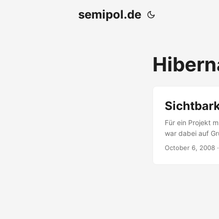
semipol.de
Hibern
Sichtbark
Für ein Projekt 
war dabei auf Gru
Projekt, die ich
October 6, 2008
habe: Bestimmte 
die Suche ausfüh
können. Nach lä
begegnet, daher 